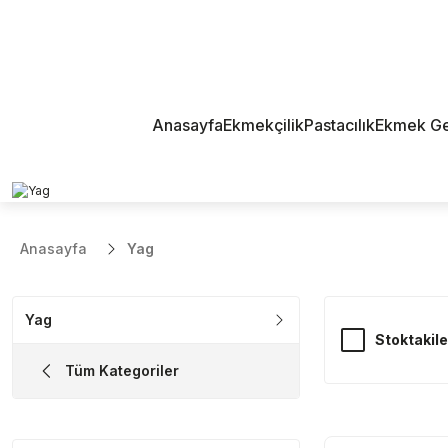
Anasayfa
Ekmekçilik
Pastacılık
Ekmek Geli
Anasayfa
Yag
Yag
Stoktakile
Tüm Kategoriler