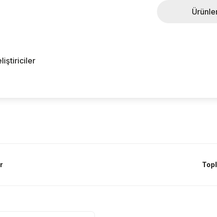
Ürünle
ştiriciler
r
Topl