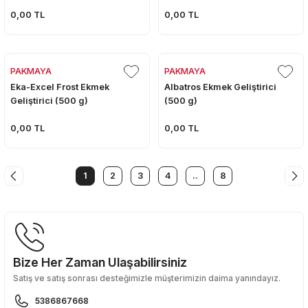
0,00 TL
0,00 TL
PAKMAYA
PAKMAYA
Eka-Excel Frost Ekmek
Albatros Ekmek Geliştirici
Geliştirici (500 g)
(500 g)
0,00 TL
0,00 TL
1
2
3
4
..
8
Bize Her Zaman Ulaşabilirsiniz
Satış ve satış sonrası desteğimizle müşterimizin daima yanındayız.
5386867668