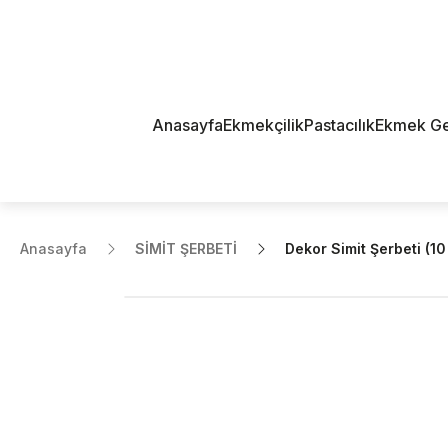
Anasayfa
Ekmekçilik
Pastacılık
Ekmek Geli
Anasayfa
SİMİT ŞERBETİ
Dekor Simit Şerbeti (10