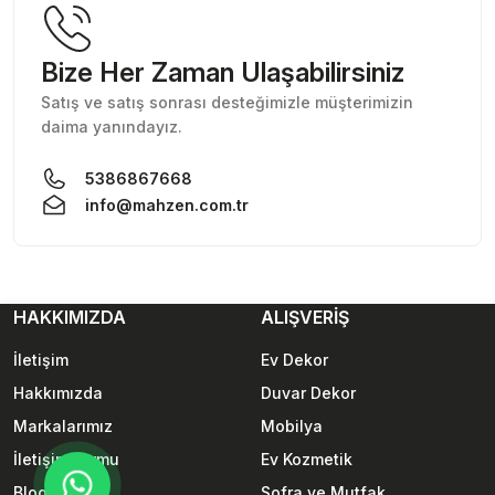
Bu ürüne benzer farklı alternatifler olmalı.
Bize Her Zaman Ulaşabilirsiniz
Satış ve satış sonrası desteğimizle müşterimizin
daima yanındayız.
5386867668
info@mahzen.com.tr
HAKKIMIZDA
ALIŞVERİŞ
İletişim
Ev Dekor
Hakkımızda
Duvar Dekor
Markalarımız
Mobilya
İletişim Formu
Ev Kozmetik
Blog
Sofra ve Mutfak