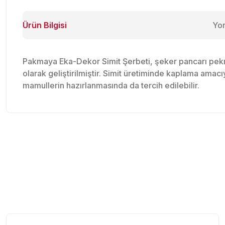
Ürün Bilgisi
Yo
Pakmaya Eka-Dekor Simit Şerbeti, şeker pancarı pekmez
olarak geliştirilmiştir. Simit üretiminde kaplama amacı
mamullerin hazırlanmasında da tercih edilebilir.
Bu ürünün fiyat bilgisi, resim, ürün açıklamalarında ve diğer konu
Görüş ve önerileriniz için teşekkür ederiz.
Ürün resmi kalitesiz, bozuk veya görüntülenemiyor.
Ürün açıklamasında eksik bilgiler bulunuyor.
Ürün bilgilerinde hatalar bulunuyor.
Ürün fiyatı diğer sitelerden daha pahalı.