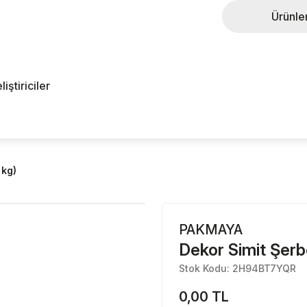
Ürünle
ştiriciler
 kg)
PAKMAYA
Dekor Simit Şerbe
Stok Kodu: 2H94BT7YQR
0,00 TL