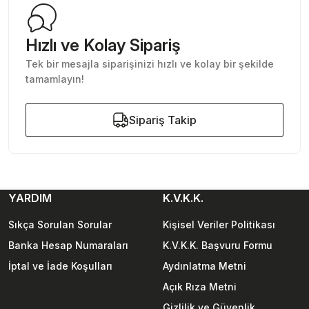
Hızlı ve Kolay Sipariş
Tek bir mesajla siparişinizi hızlı ve kolay bir şekilde
tamamlayın!
Gönder
Sipariş Takip
Sipariş Takip
YARDIM
K.V.K.K.
Sıkça Sorulan Sorular
Kişisel Veriler Politikası
Banka Hesap Numaraları
K.V.K.K. Başvuru Formu
İptal ve İade Koşulları
Aydınlatma Metni
Açık Rıza Metni
Gizlilik ve Güvenlik