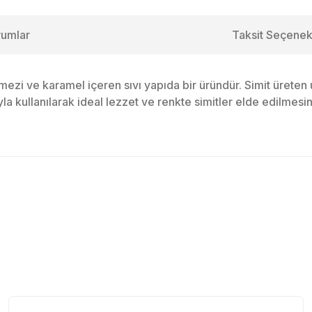
rumlar
Taksit Seçenek
i ve karamel içeren sıvı yapıda bir üründür. Simit üreten un
yla kullanılarak ideal lezzet ve renkte simitler elde edilmesi
larda yetersiz gördüğünüz noktaları öneri formunu kullanarak tarafımıza ile
Bu ürüne ilk yorumu siz yapın!
Yorum Yaz