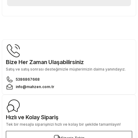
Yorum Yaz
Bu ürünün fiyat bilgisi, resim, ürün açıklamalarında ve diğer
konularda yetersiz gördüğünüz noktaları öneri formunu
kullanarak tarafımıza iletebilirsiniz.
Görüş ve önerileriniz için teşekkür ederiz.
Ürün resmi kalitesiz, bozuk veya görüntülenemiyor.
Ürün açıklamasında eksik bilgiler bulunuyor.
Bize Her Zaman Ulaşabilirsiniz
Ürün bilgilerinde hatalar bulunuyor.
Satış ve satış sonrası desteğimizle müşterimizin daima yanındayız.
Ürün fiyatı diğer sitelerden daha pahalı.
5386867668
Bu ürüne benzer farklı alternatifler olmalı.
info@mahzen.com.tr
Hızlı ve Kolay Sipariş
Tek bir mesajla siparişinizi hızlı ve kolay bir şekilde tamamlayın!
Gönder