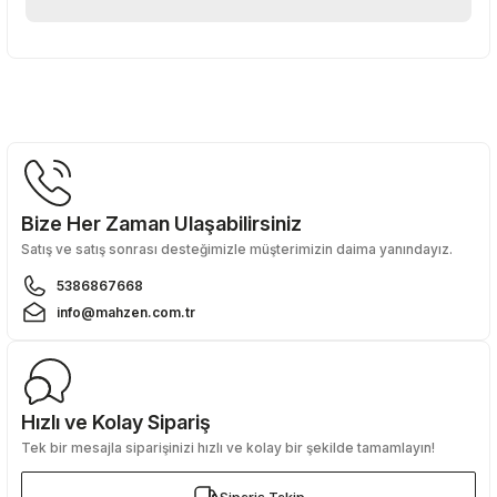
Yorum Yaz
Bu ürünün fiyat bilgisi, resim, ürün açıklamalarında ve diğer
konularda yetersiz gördüğünüz noktaları öneri formunu
kullanarak tarafımıza iletebilirsiniz.
Görüş ve önerileriniz için teşekkür ederiz.
Ürün resmi kalitesiz, bozuk veya görüntülenemiyor.
Ürün açıklamasında eksik bilgiler bulunuyor.
Bize Her Zaman Ulaşabilirsiniz
Ürün bilgilerinde hatalar bulunuyor.
Satış ve satış sonrası desteğimizle müşterimizin daima yanındayız.
Ürün fiyatı diğer sitelerden daha pahalı.
5386867668
Bu ürüne benzer farklı alternatifler olmalı.
info@mahzen.com.tr
Hızlı ve Kolay Sipariş
Tek bir mesajla siparişinizi hızlı ve kolay bir şekilde tamamlayın!
Gönder