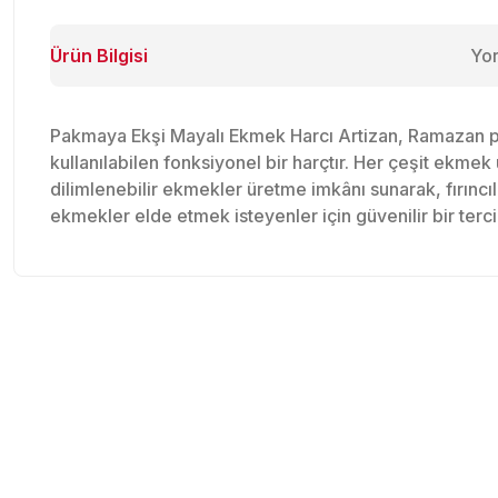
Ürün Bilgisi
Yo
Pakmaya Ekşi Mayalı Ekmek Harcı Artizan, Ramazan p
kullanılabilen fonksiyonel bir harçtır. Her çeşit ekm
dilimlenebilir ekmekler üretme imkânı sunarak, fırıncıl
ekmekler elde etmek isteyenler için güvenilir bir tercih
Bu ürünün fiyat bilgisi, resim, ürün açıklamalarında ve diğer konu
Görüş ve önerileriniz için teşekkür ederiz.
Ürün resmi kalitesiz, bozuk veya görüntülenemiyor.
Ürün açıklamasında eksik bilgiler bulunuyor.
Ürün bilgilerinde hatalar bulunuyor.
Ürün fiyatı diğer sitelerden daha pahalı.