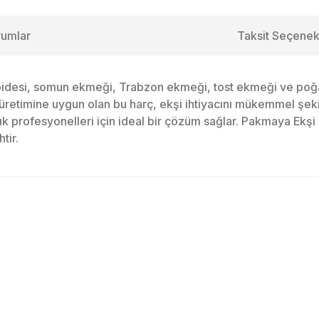
rumlar
Taksit Seçenek
idesi, somun ekmeği, Trabzon ekmeği, tost ekmeği ve poğaç
ek üretimine uygun olan bu harç, ekşi ihtiyacını mükemmel şe
ık profesyonelleri için ideal bir çözüm sağlar. Pakmaya Ekşi 
tir.
larda yetersiz gördüğünüz noktaları öneri formunu kullanarak tarafımıza ile
Bu ürüne ilk yorumu siz yapın!
Yorum Yaz