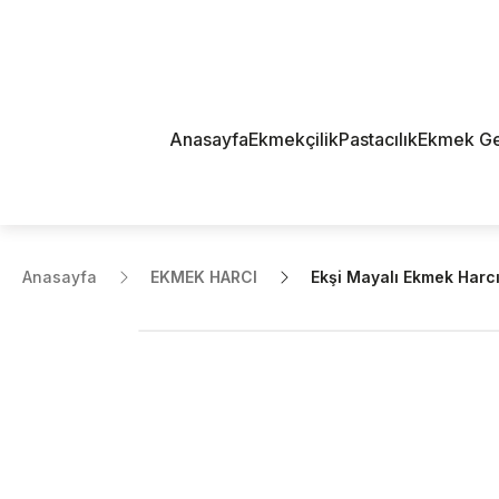
Anasayfa
Ekmekçilik
Pastacılık
Ekmek Geli
Anasayfa
EKMEK HARCI
Ekşi Mayalı Ekmek Harcı 