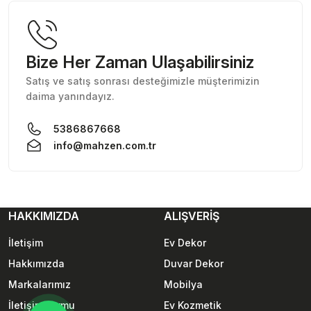
Bu ürüne benzer farklı alternatifler olmalı.
Bize Her Zaman Ulaşabilirsiniz
Satış ve satış sonrası desteğimizle müşterimizin
daima yanındayız.
5386867668
info@mahzen.com.tr
HAKKIMIZDA
ALIŞVERİŞ
İletişim
Ev Dekor
Hakkımızda
Duvar Dekor
Markalarımız
Mobilya
İletişim Formu
Ev Kozmetik