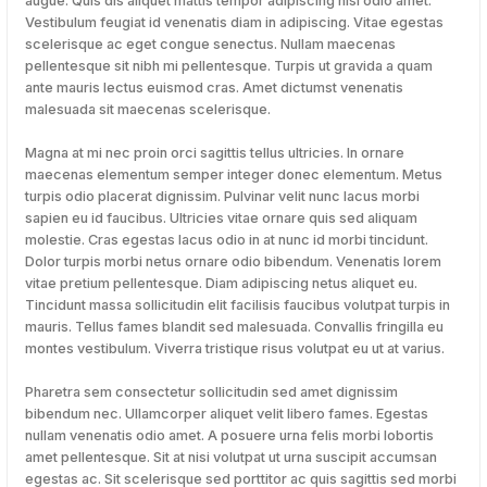
augue. Quis dis aliquet mattis tempor adipiscing nisi odio amet.
Vestibulum feugiat id venenatis diam in adipiscing. Vitae egestas
scelerisque ac eget congue senectus. Nullam maecenas
pellentesque sit nibh mi pellentesque. Turpis ut gravida a quam
ante mauris lectus euismod cras. Amet dictumst venenatis
malesuada sit maecenas scelerisque.
Magna at mi nec proin orci sagittis tellus ultricies. In ornare
maecenas elementum semper integer donec elementum. Metus
turpis odio placerat dignissim. Pulvinar velit nunc lacus morbi
sapien eu id faucibus. Ultricies vitae ornare quis sed aliquam
molestie. Cras egestas lacus odio in at nunc id morbi tincidunt.
Dolor turpis morbi netus ornare odio bibendum. Venenatis lorem
vitae pretium pellentesque. Diam adipiscing netus aliquet eu.
Tincidunt massa sollicitudin elit facilisis faucibus volutpat turpis in
mauris. Tellus fames blandit sed malesuada. Convallis fringilla eu
montes vestibulum. Viverra tristique risus volutpat eu ut at varius.
Pharetra sem consectetur sollicitudin sed amet dignissim
bibendum nec. Ullamcorper aliquet velit libero fames. Egestas
nullam venenatis odio amet. A posuere urna felis morbi lobortis
amet pellentesque. Sit at nisi volutpat ut urna suscipit accumsan
egestas ac. Sit scelerisque sed porttitor ac quis sagittis sed morbi