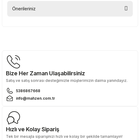
Önerileriniz
Yorum Yaz
Bu ürünün fiyat bilgisi, resim, ürün açıklamalarında ve diğer
konularda yetersiz gördüğünüz noktaları öneri formunu
kullanarak tarafımıza iletebilirsiniz.
Görüş ve önerileriniz için teşekkür ederiz.
Ürün resmi kalitesiz, bozuk veya görüntülenemiyor.
Ürün açıklamasında eksik bilgiler bulunuyor.
Bize Her Zaman Ulaşabilirsiniz
Ürün bilgilerinde hatalar bulunuyor.
Satış ve satış sonrası desteğimizle müşterimizin daima yanındayız.
Ürün fiyatı diğer sitelerden daha pahalı.
5386867668
Bu ürüne benzer farklı alternatifler olmalı.
info@mahzen.com.tr
Hızlı ve Kolay Sipariş
Tek bir mesajla siparişinizi hızlı ve kolay bir şekilde tamamlayın!
Gönder