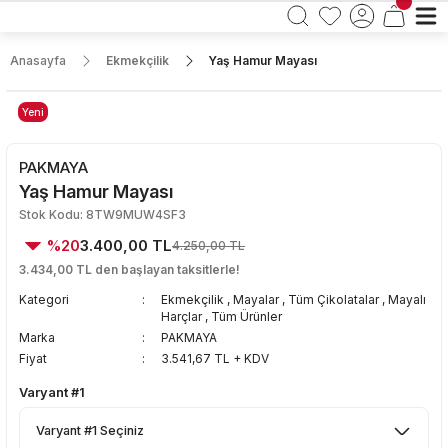
Anasayfa
Ekmekçilik
Yaş Hamur Mayası
Yeni
PAKMAYA
Yaş Hamur Mayası
Stok Kodu: 8TW9MUW4SF3
%20
3.400,00 TL
4.250,00 TL
3.434,00 TL den başlayan taksitlerle!
Kategori
Ekmekçilik
,
Mayalar
,
Tüm Çikolatalar
,
Mayalı
Harçlar
,
Tüm Ürünler
Marka
PAKMAYA
Fiyat
3.541,67 TL + KDV
Varyant #1