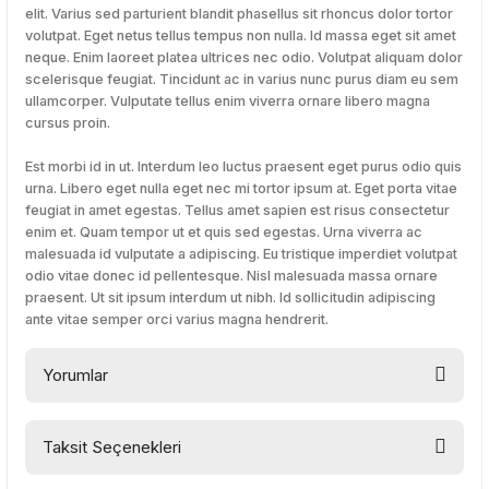
elit. Varius sed parturient blandit phasellus sit rhoncus dolor tortor
volutpat. Eget netus tellus tempus non nulla. Id massa eget sit amet
neque. Enim laoreet platea ultrices nec odio. Volutpat aliquam dolor
scelerisque feugiat. Tincidunt ac in varius nunc purus diam eu sem
ullamcorper. Vulputate tellus enim viverra ornare libero magna
cursus proin.
Est morbi id in ut. Interdum leo luctus praesent eget purus odio quis
urna. Libero eget nulla eget nec mi tortor ipsum at. Eget porta vitae
feugiat in amet egestas. Tellus amet sapien est risus consectetur
enim et. Quam tempor ut et quis sed egestas. Urna viverra ac
malesuada id vulputate a adipiscing. Eu tristique imperdiet volutpat
odio vitae donec id pellentesque. Nisl malesuada massa ornare
praesent. Ut sit ipsum interdum ut nibh. Id sollicitudin adipiscing
ante vitae semper orci varius magna hendrerit.
Yorumlar
Taksit Seçenekleri
Bu ürüne ilk yorumu siz yapın!